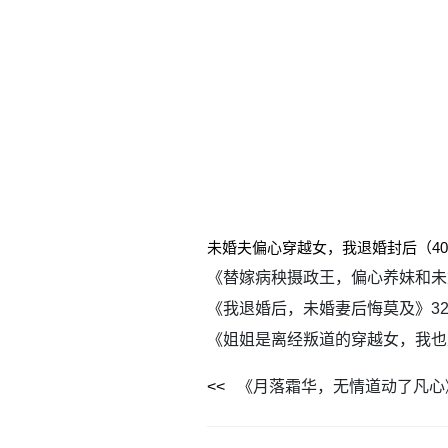
未婚夫偏心穿越女，我退婚封后（4
《替嫁病秧摄政王，偏心养妹和未
《我退婚后，未婚妻后悔莫及》3
《姐姐是离经叛道的穿越女，我也
《月落霜华，无情道动了凡心