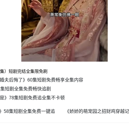
0集）短剧完结全集限免刷
婚夫后悔了》60集短剧免费畅享全集内容
2集短剧全集免费畅快追剧
是》78集短剧免费追全集不卡顿
》58集短剧全集免费一键追
《娇娇的萌宠园之招财鸡穿越记