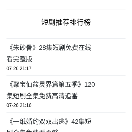
短剧推荐排行榜
《朱砂骨》28集短剧免费在线
看完整版
07-26 21:17
《聚宝仙盆灵界篇第五季》120
集短剧全集免费高清追番
07-26 21:16
《一纸婚约双双出逃》42集短