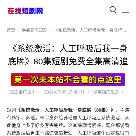
查找
首页
逆袭励志短剧
《系统激活：人工呼吸后我一身底牌》80集短剧免费全集高清追
《系统激活：人工呼吸后我一身
底牌》80集短剧免费全集高清追
短剧推广达人
2026-07-09 15:46:31
逆袭励志短剧
短剧
《系统激活：人工呼吸后我一身底牌（80集）》
，主演
有林宇、苏瑶。林宇意外给苏瑶做人工呼吸后系统激活，从
此他身上多了好多厉害底牌。这80集剧情紧凑，观众都说看
系统激活后男主一路逆袭超带劲，人工呼吸这个设定也很有