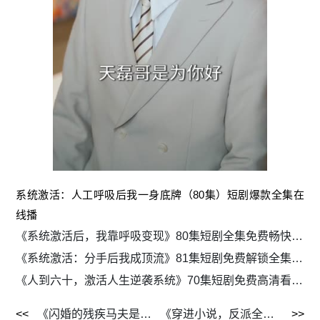
系统激活：人工呼吸后我一身底牌（80集）短剧爆款全集在
线播
《系统激活后，我靠呼吸变现》80集短剧全集免费畅快追剧
《系统激活：分手后我成顶流》81集短剧免费解锁全集剧情
《人到六十，激活人生逆袭系统》70集短剧免费高清看全集
《闪婚的残疾马夫是镇北王》49集短剧免费追全集剧情
《穿进小说，反派全家都宠我》88集短剧高清全集免费看