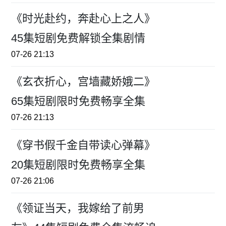
《时光赴约，奔赴心上之人》
45集短剧免费解锁全集剧情
07-26 21:13
《玄衣折心，宫墙藏娇娥二》
65集短剧限时免费畅享全集
07-26 21:13
《穿书假千金自带读心弹幕》
20集短剧限时免费畅享全集
07-26 21:06
《领证当天，我嫁给了前男