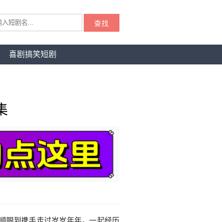
查找
喜剧搞笑短剧
集
顺眼到携手走过岁岁年年，一起经历