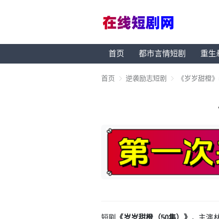
首页
都市言情短剧
重生
首页
逆袭励志短剧
《岁岁甜橙》
短剧
《岁岁甜橙（50集）》
，主演