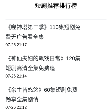
短剧推荐排行榜
《噬神塔第三季》110集短剧免
费无广告看全集
07-26 21:17
《神仙夫妇的飙戏日常》120集
短剧高清全集免费追
07-26 21:14
《余生皆悠悠》60集短剧免费
畅享全集剧情
07-26 21:12