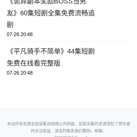
《诡异副本奖励BOSS当男
友》60集短剧全集免费流畅追
剧
07-26 20:48
《平凡骑手不简单》44集短剧
免费在线看完整版
07-26 20:48
本站所有资源全部采集自网络公开网盘，如若采集的资源侵犯了原作者
的合法权益，请及时联系我们删除。邮箱：