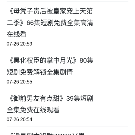
《母凭子贵后被皇家宠上天第
二季》66集短剧免费全集高清
在线看
07-26 20:59
《黑化权臣的掌中月光》80集
短剧免费解锁全集剧情
07-26 20:55
《御前男友有点甜》39集短剧
全集免费在线观看
07-26 20:54