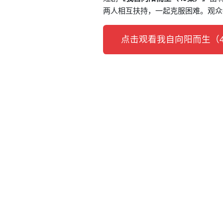
两人相互扶持，一起克服困难。观众都
点击观看我自向阳而生（4