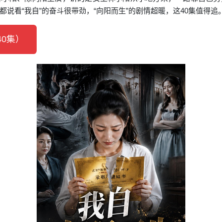
说看“我自”的奋斗很带劲，“向阳而生”的剧情超暖，这40集值得追
0集）