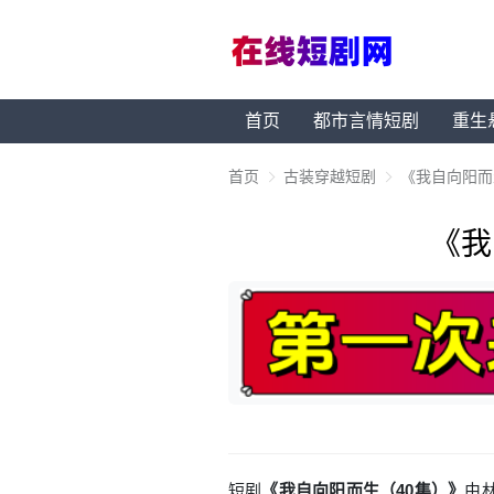
首页
都市言情短剧
重生
首页
古装穿越短剧
《我自向阳而
《我
短剧
《我自向阳而生（40集）》
由