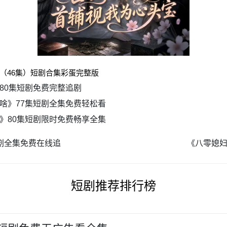
（46集）短剧合集彩蛋完整版
80集短剧免费完整追剧
啥》77集短剧全集免费轻松看
》80集短剧限时免费畅享全集
剧全集免费在线追
《八零媳妇
短剧推荐排行榜