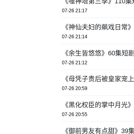
《噬神塔第三季》110
07-26 21:17
《神仙夫妇的飙戏日常》
07-26 21:14
《余生皆悠悠》60集短
07-26 21:12
《母凭子贵后被皇家宠上
07-26 20:59
《黑化权臣的掌中月光》
07-26 20:55
《御前男友有点甜》39