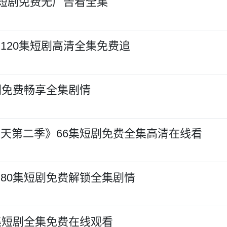
集短剧免费无广告看全集
120集短剧高清全集免费追
剧免费畅享全集剧情
天第二季》66集短剧免费全集高清在线看
80集短剧免费解锁全集剧情
集短剧全集免费在线观看