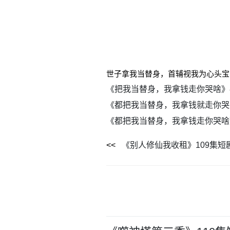
世子拿我当替身，首辅视我为心头宝
《把我当替身，我拿钱走你哭啥》
《都把我当替身，我拿钱就走你哭
《都把我当替身，我拿钱走你哭啥
《别人修仙我收租》109集短