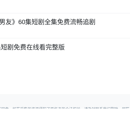
当男友》60集短剧全集免费流畅追剧
集短剧免费在线看完整版
，如若采集的资源侵犯了原作者的合法权益，请及时联系我们删除。邮箱：wuyong9
360地图
|
神马地图