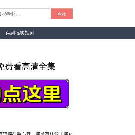
查找
喜剧搞笑短剧
免费看高清全集
首辅捧在手心宠。演员有林悦儿演女