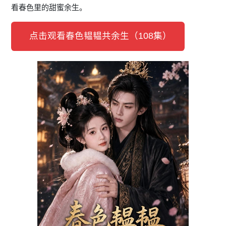
看春色里的甜蜜余生。
点击观看春色韫韫共余生（108集）