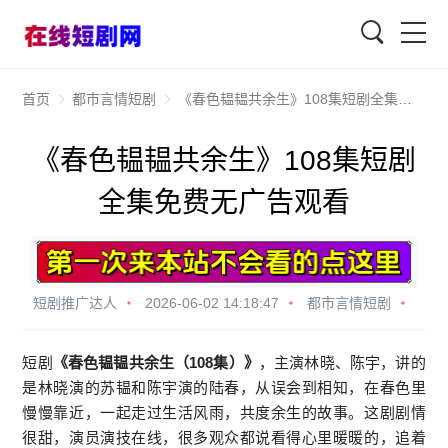
查找
首页
都市言情短剧
《春色韫韫共余生》108集短剧全集免费无广告观看
《春色韫韫共余生》108集短剧
全集免费无广告观看
短剧推广达人
2026-06-02 14:18:47
都市言情短剧
短剧
《春色韫韫共余生（108集）》
，主演林晓、陈宇，讲的
是林晓演的苏韫和陈宇演的陆春，从误会到相知，在春色里
慢慢靠近，一起走过生活风雨，共度余生的故事。这剧剧情
很甜，演员演技在线，很多观众都说看得心里暖暖的，追着