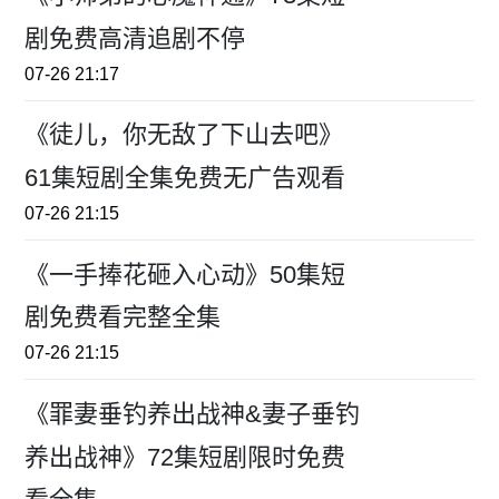
剧免费高清追剧不停
07-26 21:17
《徒儿，你无敌了下山去吧》
61集短剧全集免费无广告观看
07-26 21:15
《一手捧花砸入心动》50集短
剧免费看完整全集
07-26 21:15
《罪妻垂钓养出战神&妻子垂钓
养出战神》72集短剧限时免费