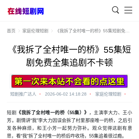
查找
首页
家庭伦理短剧
《我拆了全村唯一的桥》55集短剧免费全集追剧不卡顿
《我拆了全村唯一的桥》55集短
剧免费全集追剧不卡顿
短剧推广达人
2026-06-02 14:18:28
家庭伦理短剧
短剧
《我拆了全村唯一的桥（55集）》
，主演李大力、王小
芳。剧情讲“我”李大力因误会拆了村里那座唯一的桥，之后引
发各种麻烦，和王小芳一起努力弥补。观众觉得这剧有意
思，看“我”拆了全村唯一的桥后咋收场，55集追着很过瘾。