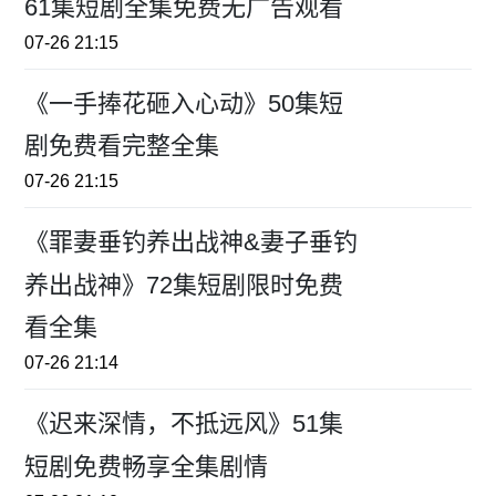
61集短剧全集免费无广告观看
07-26 21:15
《一手捧花砸入心动》50集短
剧免费看完整全集
07-26 21:15
《罪妻垂钓养出战神&妻子垂钓
养出战神》72集短剧限时免费
看全集
07-26 21:14
《迟来深情，不抵远风》51集
短剧免费畅享全集剧情