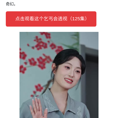
奇幻。
点击观看这个乞丐会透视（125集）