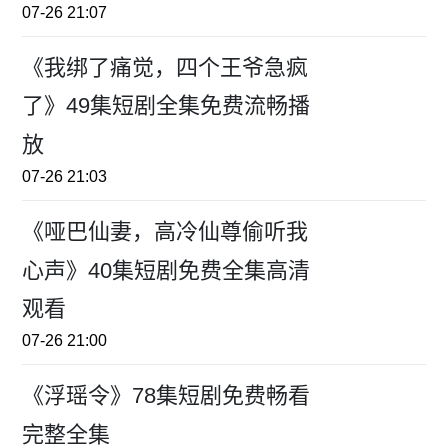
07-26 21:07
《我绑了痛觉，四个王爷急疯
了》49集短剧全集免费流畅播
放
07-26 21:03
《哑巴仙妻，高冷仙尊偷听我
心声》40集短剧免费全集高清
观看
07-26 21:00
《浮瑶令》78集短剧免费畅看
完整全集