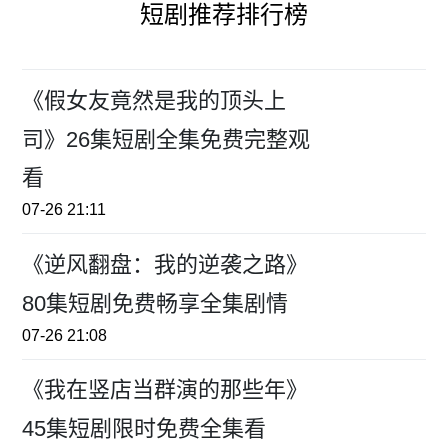
短剧推荐排行榜
《假女友竟然是我的顶头上
司》26集短剧全集免费完整观
看
07-26 21:11
《逆风翻盘：我的逆袭之路》
80集短剧免费畅享全集剧情
07-26 21:08
《我在竖店当群演的那些年》
45集短剧限时免费全集看