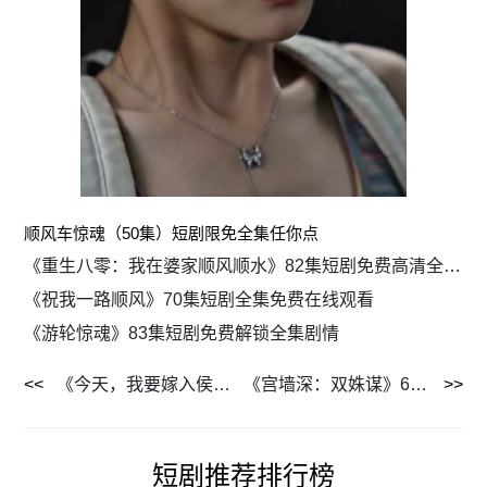
顺风车惊魂（50集）短剧限免全集任你点
《重生八零：我在婆家顺风顺水》82集短剧免费高清全集追剧
《祝我一路顺风》70集短剧全集免费在线观看
《游轮惊魂》83集短剧免费解锁全集剧情
《今天，我要嫁入侯府》55集短剧全集免费流畅观看
《宫墙深：双姝谋》61集短剧限时免费畅享全集
短剧推荐排行榜