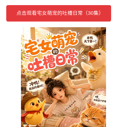
点击观看宅女萌宠的吐槽日常（30集）