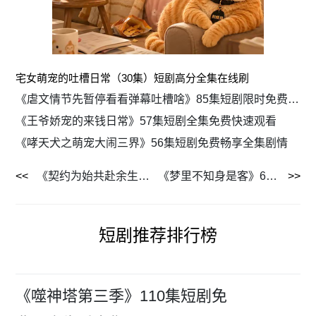
宅女萌宠的吐槽日常（30集）短剧高分全集在线刷
《虐文情节先暂停看看弹幕吐槽啥》85集短剧限时免费看吐槽
《王爷娇宠的来钱日常》57集短剧全集免费快速观看
《哮天犬之萌宠大闹三界》56集短剧免费畅享全集剧情
《契约为始共赴余生漫漫》31集短剧限时免费看全集
《梦里不知身是客》65集短剧免费高清追剧体验
短剧推荐排行榜
《噬神塔第三季》110集短剧免