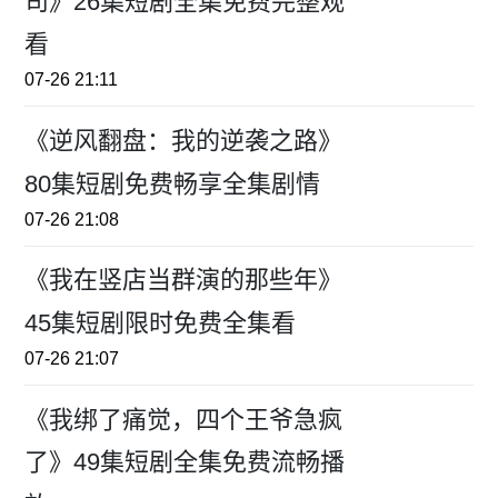
司》26集短剧全集免费完整观
看
07-26 21:11
《逆风翻盘：我的逆袭之路》
80集短剧免费畅享全集剧情
07-26 21:08
《我在竖店当群演的那些年》
45集短剧限时免费全集看
07-26 21:07
《我绑了痛觉，四个王爷急疯
了》49集短剧全集免费流畅播