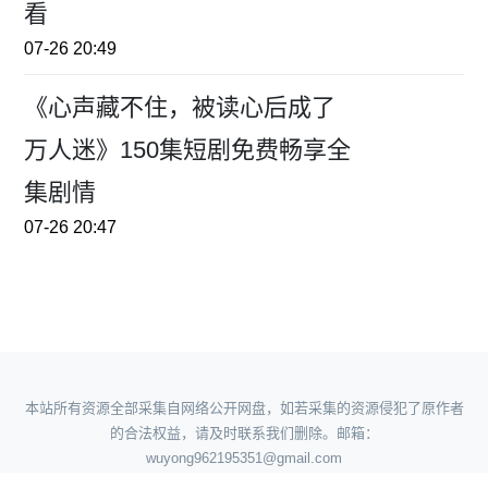
看
07-26 20:49
《心声藏不住，被读心后成了
万人迷》150集短剧免费畅享全
集剧情
07-26 20:47
本站所有资源全部采集自网络公开网盘，如若采集的资源侵犯了原作者
的合法权益，请及时联系我们删除。邮箱：
wuyong962195351@gmail.com
360地图
|
神马地图