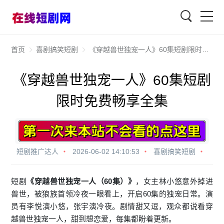
查找
首页
喜剧搞笑短剧
《穿越兽世独宠一人》60集短剧限时免费畅享全集
《穿越兽世独宠一人》60集短剧
限时免费畅享全集
短剧推广达人
2026-06-02 14:10:53
喜剧搞笑短剧
短剧
《穿越兽世独宠一人（60集）》
，女主林小悠意外掉进
兽世，被狼族首领冷夜一眼看上，开启60集的独宠日常。演
员有李悦演小悠，张宇演冷夜。剧情甜又逗，观众都说看穿
越兽世独宠一人，甜到想恋爱，每集都盼着更新。