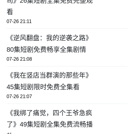
司》26集短剧全集免费完整观
看
07-26 21:11
《逆风翻盘：我的逆袭之路》
80集短剧免费畅享全集剧情
07-26 21:08
《我在竖店当群演的那些年》
45集短剧限时免费全集看
07-26 21:07
《我绑了痛觉，四个王爷急疯
了》49集短剧全集免费流畅播