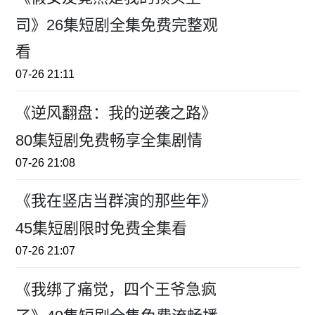
司》26集短剧全集免费完整观
看
07-26 21:11
《逆风翻盘：我的逆袭之路》
80集短剧免费畅享全集剧情
07-26 21:08
《我在竖店当群演的那些年》
45集短剧限时免费全集看
07-26 21:07
《我绑了痛觉，四个王爷急疯