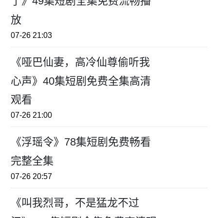
了》49集短剧全集免费流畅播
放
07-26 21:03
《哑巴仙妻，高冷仙尊偷听我
心声》40集短剧免费全集高清
观看
07-26 21:00
《浮瑶令》78集短剧免费畅看
完整全集
07-26 20:57
《叫我烈哥，不是猛龙不过