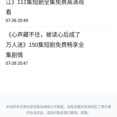
江》111集短剧全集免费高清观
看
07-26 20:49
《心声藏不住，被读心后成了
万人迷》150集短剧免费畅享全
集剧情
07-26 20:47
本站所有资源全部采集自网络公开网盘，如若采集的资源侵犯了原作者
的合法权益，请及时联系我们删除。邮箱：