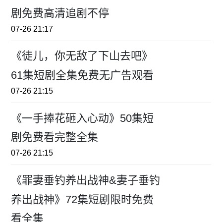
剧免费高清追剧不停
07-26 21:17
《徒儿，你无敌了下山去吧》
61集短剧全集免费无广告观看
07-26 21:15
《一手捧花砸入心动》50集短
剧免费看完整全集
07-26 21:15
《罪妻垂钓养出战神&妻子垂钓
养出战神》72集短剧限时免费
看全集