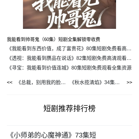
我能看到帅哥鬼（60集）短剧全集解锁零收费
《我能看到东西价值，成了富贵花》80集短剧免费看高清全集
《透视：我能看到赝品在说话》82集短剧免费高清观看全集
《寻宝：我能看到价值连城》80集短剧免费观看全集资源
《总裁，别用我的脸撒娇》58集短剧限时免费看全集
《秋水揽清焰》34集短剧免费在线看完整版
短剧推荐排行榜
《小师弟的心魔神通》73集短