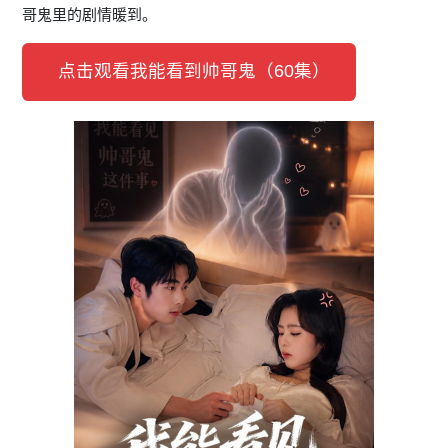
哥鬼里的剧情暖到。
点击观看我能看到帅哥鬼（60集）