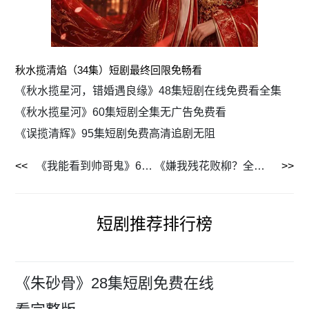
秋水揽清焰（34集）短剧最终回限免畅看
《秋水揽星河，错婚遇良缘》48集短剧在线免费看全集
《秋水揽星河》60集短剧全集无广告免费看
《误揽清辉》95集短剧免费高清追剧无阻
《我能看到帅哥鬼》60集短剧免费看全集不卡顿
《嫌我残花败柳？全朝跪迎长公主》55集短剧全集免费高清追
短剧推荐排行榜
《朱砂骨》28集短剧免费在线