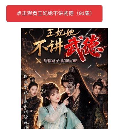
点击观看王妃她不讲武德（91集）