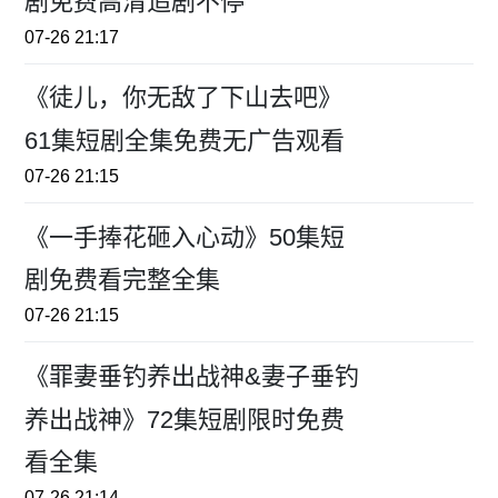
剧免费高清追剧不停
07-26 21:17
《徒儿，你无敌了下山去吧》
61集短剧全集免费无广告观看
07-26 21:15
《一手捧花砸入心动》50集短
剧免费看完整全集
07-26 21:15
《罪妻垂钓养出战神&妻子垂钓
养出战神》72集短剧限时免费
看全集
07-26 21:14