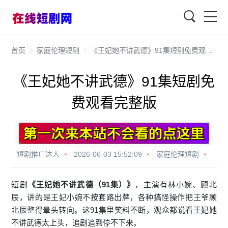
查找
首页
家庭伦理短剧
《王妃她不讲武德》91集短剧免费观看完整版
《王妃她不讲武德》91集短剧免
费观看完整版
短剧推广达人
2026-06-03 15:52:09
家庭伦理短剧
短剧
《王妃她不讲武德（91集）》
，主演有林小婉、顾北
辰，讲的是王妃小婉不按套路出牌，各种搞怪操作把王爷顾
北辰整得晕头转向。这91集里笑料不断，观众都说看王妃她
不讲武德太上头，追剧追到停不下来。