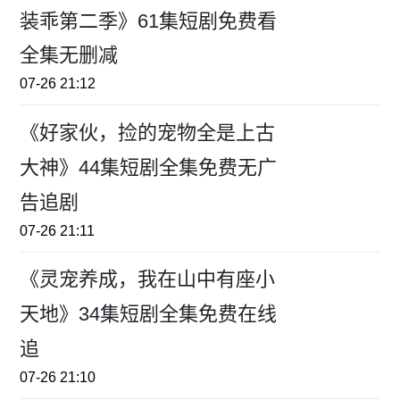
装乖第二季》61集短剧免费看
全集无删减
07-26 21:12
《好家伙，捡的宠物全是上古
大神》44集短剧全集免费无广
告追剧
07-26 21:11
《灵宠养成，我在山中有座小
天地》34集短剧全集免费在线
追
07-26 21:10