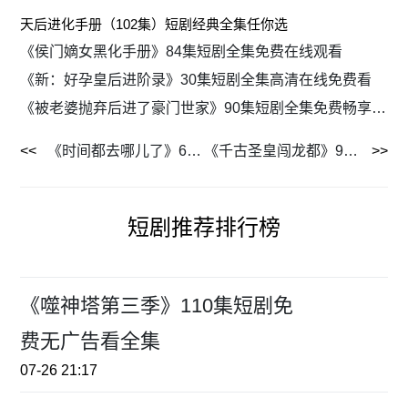
天后进化手册（102集）短剧经典全集任你选
《侯门嫡女黑化手册》84集短剧全集免费在线观看
《新：好孕皇后进阶录》30集短剧全集高清在线免费看
《被老婆抛弃后进了豪门世家》90集短剧全集免费畅享不停歇
《时间都去哪儿了》62集短剧全集免费一键解锁
《千古圣皇闯龙都》99集短剧全集免费一次看够
短剧推荐排行榜
《噬神塔第三季》110集短剧免
费无广告看全集
07-26 21:17