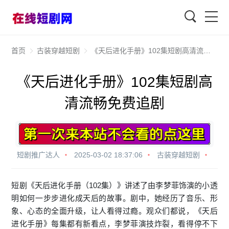
查找
首页
古装穿越短剧
《天后进化手册》102集短剧高清流畅免费追剧
《天后进化手册》102集短剧高
清流畅免费追剧
短剧推广达人
2025-03-02 18:37:06
古装穿越短剧
短剧《天后进化手册（102集）》讲述了由李梦菲饰演的小透
明如何一步步进化成天后的故事。剧中，她经历了音乐、形
象、心态的全面升级，让人看得过瘾。观众们都说，《天后
进化手册》每集都有新看点，李梦菲演技炸裂，看得停不下