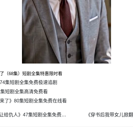
了（68集）短剧全集特惠限时看
74集短剧全集免费极速追剧
6集短剧全集高清免费看
来了》80集短剧全集免费在线看
《重生选妃宴，我把太子妃位让给仇人》47集短剧全集免费无广告观看
《穿书后我带女儿掀翻