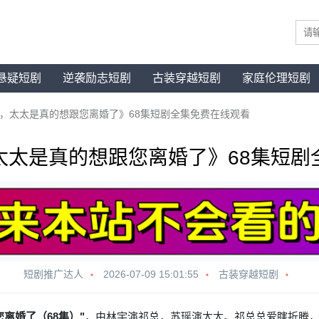
悬疑短剧
逆袭励志短剧
古装穿越短剧
家庭伦理短剧
，太太是真的想跟您离婚了》68集短剧全集免费在线观看
太太是真的想跟您离婚了》68集短剧
短剧推广达人
2026-07-09 15:01:55
古装穿越短剧
离婚了（68集）"
，由林宇演祁总，苏瑶演太太。祁总总爱瞎折腾