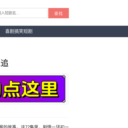
查找
喜剧搞笑短剧
线追
案的故事。这72集里，剧情一环扣一