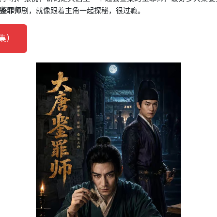
鉴罪师
剧，就像跟着主角一起探秘，很过瘾。
集）