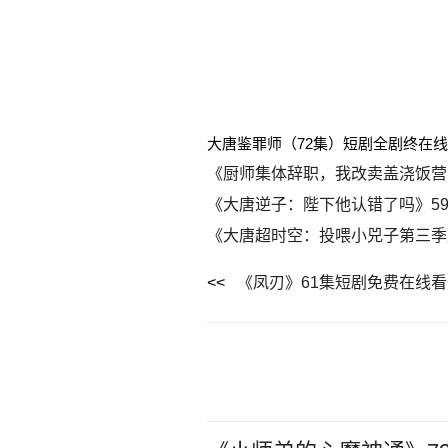
大唐鉴罪师（72集）短剧全剧终在
《厨师集体辞职，我改卖盖浇饭营
《大唐逆子：陛下他认错了吗》5
《大唐超时空：投喂小兕子第三季
《凤刃》61集短剧免费在线