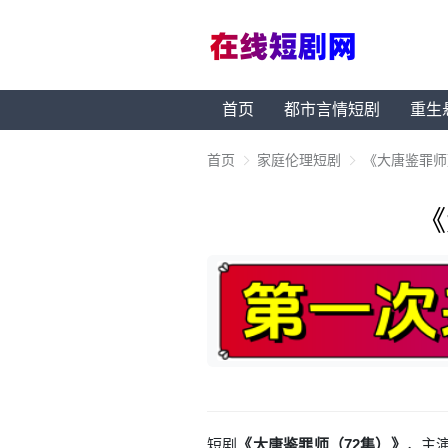
首页
都市言情短剧
重生
首页
家庭伦理短剧
《大唐鉴罪师
《
短剧
《大唐鉴罪师（72集）》
，主