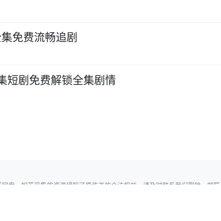
全集免费流畅追剧
8集短剧免费解锁全集剧情
，如若采集的资源侵犯了原作者的合法权益，请及时联系我们删除。邮箱：wuyong9
360地图
|
神马地图