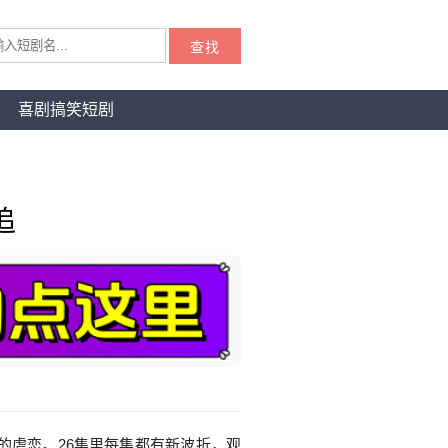
查找
喜剧搞笑短剧
追
的虐恋。26集里每集都有新波折，观