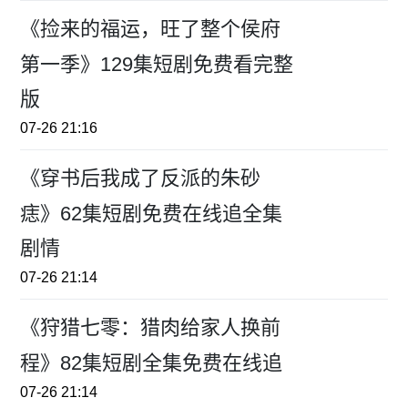
《捡来的福运，旺了整个侯府
第一季》129集短剧免费看完整
版
07-26 21:16
《穿书后我成了反派的朱砂
痣》62集短剧免费在线追全集
剧情
07-26 21:14
《狩猎七零：猎肉给家人换前
程》82集短剧全集免费在线追
07-26 21:14