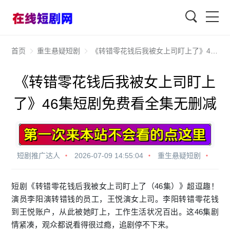
查找
首页
重生悬疑短剧
《转错零花钱后我被女上司盯上了》46集短剧免费看全集无删减
《转错零花钱后我被女上司盯上
了》46集短剧免费看全集无删减
短剧推广达人
2026-07-09 14:55:04
重生悬疑短剧
短剧《转错零花钱后我被女上司盯上了（46集）》超逗趣！
演员李阳演转错钱的员工，王悦演女上司。李阳转错零花钱
到王悦账户，从此被她盯上，工作生活状况百出。这46集剧
情紧凑，观众都说看得很过瘾，追剧停不下来。