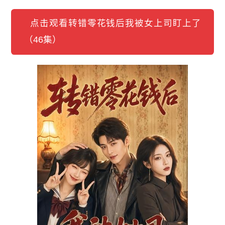
点击观看转错零花钱后我被女上司盯上了
（46集）