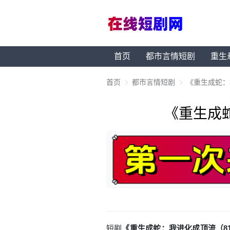
首页
都市言情短剧
重生
首页
都市言情短剧
《重生成蛇：
《重生成
短剧
《重生成蛇：我进化成顶流（8