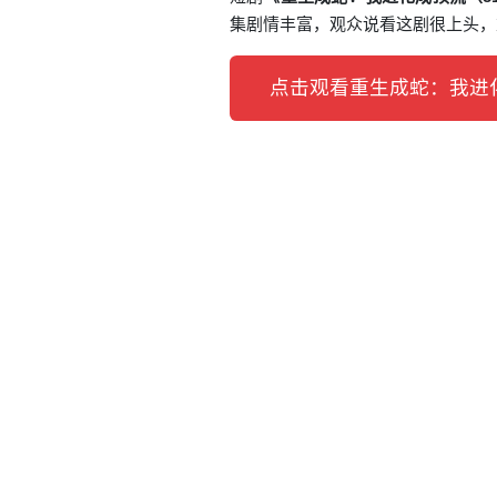
集剧情丰富，观众说看这剧很上头，
点击观看重生成蛇：我进化