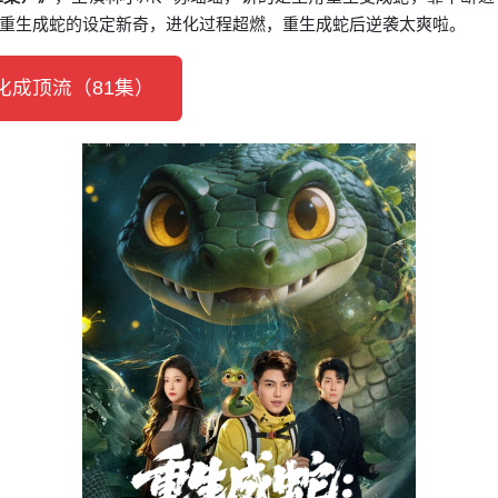
重生成蛇的设定新奇，进化过程超燃，重生成蛇后逆袭太爽啦。
成顶流（81集）