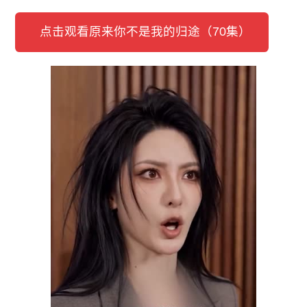
点击观看原来你不是我的归途（70集）