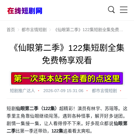
查找
首页
都市言情短剧
《仙眼第二季》122集短剧全集免费畅享观看
《仙眼第二季》122集短剧全集
免费畅享观看
短剧推广达人
2026-07-09 15:31:06
都市言情短剧
短剧
仙眼第二季（122集）
超精彩！演员有林宇、苏瑶等。这
季里主角靠仙眼继续闯荡，遇到各种怪事，解开好多谜团。
剧情一集接一集，让人看得停不下来。好多观众都说
仙眼第
二季
比第一季还带劲，
122集
追着看太爽啦。