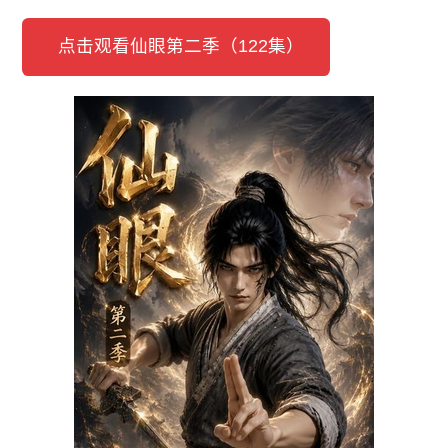
点击观看仙眼第二季（122集）