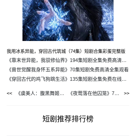
我用冰系异能，穿回古代筑城（74集）短剧合集彩蛋完整版
《靠末世异能，我驭修仙界》194集短剧全集免费高清观看
《兽世觉醒我身怀五系异能》70集短剧免费高清全集观看
《穿回古代的鸡飞狗跳生活》135集短剧全集免费在线观看
《虞美人：腹黑舞姬要掀桌》46集短剧全集免费流畅追
《夜莺落在他囚笼》74集短剧免费高清全集追剧
短剧推荐排行榜