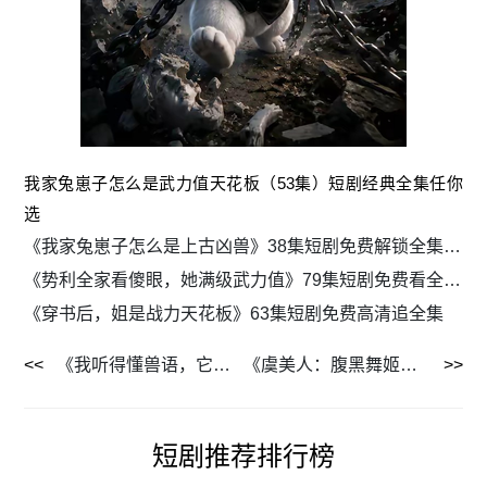
我家兔崽子怎么是武力值天花板（53集）短剧经典全集任你
选
《我家兔崽子怎么是上古凶兽》38集短剧免费解锁全集剧情
《势利全家看傻眼，她满级武力值》79集短剧免费看全集高清版
《穿书后，姐是战力天花板》63集短剧免费高清追全集
《我听得懂兽语，它们个个嘴炮王者》33集短剧全集无广告免费看
《虞美人：腹黑舞姬要掀桌》46集短剧全集免费流畅追
短剧推荐排行榜