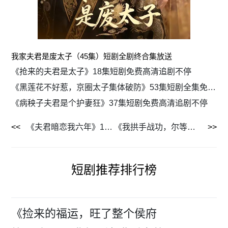
我家夫君是废太子（45集）短剧全剧终合集放送
《抢来的夫君是太子》18集短剧免费高清追剧不停
《黑莲花不好惹，京圈太子集体破防》53集短剧全集免费流畅观看
《病秧子夫君是个护妻狂》37集短剧免费高清追剧不停
《夫君暗恋我六年》15集短剧全集免费畅快追剧
《我拱手战功，尔等反倒急了》71集短剧全集免费畅快追
短剧推荐排行榜
《捡来的福运，旺了整个侯府