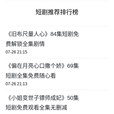
短剧推荐排行榜
《旧布尺量人心》84集短剧免
费解锁全集剧情
07-26 21:15
《偏在月亮心口撒个娇》69集
短剧全集免费随心看
07-26 21:13
《小姐变世子镖师成妃》50集
短剧免费观看全集无删减