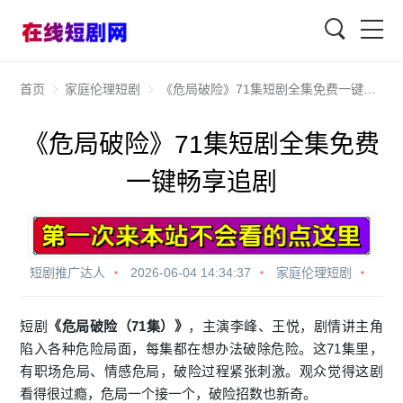
查找
首页
家庭伦理短剧
《危局破险》71集短剧全集免费一键畅享追剧
《危局破险》71集短剧全集免费
一键畅享追剧
短剧推广达人
2026-06-04 14:34:37
家庭伦理短剧
短剧
《危局破险（71集）》
，主演李峰、王悦，剧情讲主角
陷入各种危险局面，每集都在想办法破除危险。这71集里，
有职场危局、情感危局，破险过程紧张刺激。观众觉得这剧
看得很过瘾，危局一个接一个，破险招数也新奇。