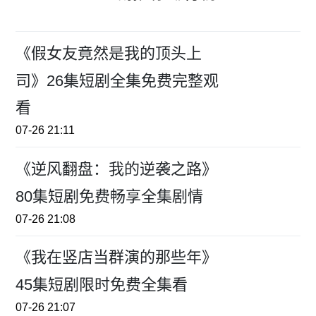
《假女友竟然是我的顶头上
司》26集短剧全集免费完整观
看
07-26 21:11
《逆风翻盘：我的逆袭之路》
80集短剧免费畅享全集剧情
07-26 21:08
《我在竖店当群演的那些年》
45集短剧限时免费全集看
07-26 21:07