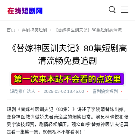
查找
首页
喜剧搞笑短剧
《替嫁神医训夫记》80集短剧高清流畅免费追剧
《替嫁神医训夫记》80集短剧高
清流畅免费追剧
短剧推广达人
2025-03-02 18:45:00
喜剧搞笑短剧
短剧《替嫁神医训夫记（80集）》讲述了李婉晴替妹出嫁，
变身神医教训傲娇夫君萧逸尘的爆笑日常。演员林晓悦和张
昊宇演技超赞，剧情轻松解压。观众直呼“替嫁神医训夫记真
是看一集笑一集，80集根本不够看啊！”