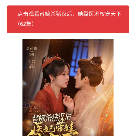
点击观看替嫁杀猪汉后，她靠医术权宠天下
（62集）