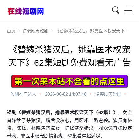
查找
首页
逆袭励志短剧
《替嫁杀猪汉后，她靠医术权宠天下》62集短剧免费观看无广告
《替嫁杀猪汉后，她靠医术权宠
天下》62集短剧免费观看无广告
短剧推广达人
2026-06-02 14:07:48
逆袭励志短剧
短剧
《替嫁杀猪汉后，她靠医术权宠天下（62集）》
，女主
替嫁给了杀猪汉，婚后没灰心，用医术一路逆袭。演员有林
晓、陈峰，林晓演替嫁女，陈峰演杀猪汉。观众说替嫁设定
带劲，靠医术权宠剧情很爽，62集看得超满足。