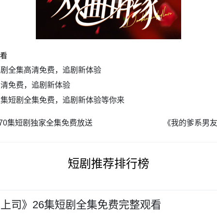
畅看
短剧全集高清免费，追剧新体验
高清免费，追剧新体验
7集短剧全集免费，追剧新体验等你来
70集短剧独家全集免费放送
《我的爹系男友
短剧推荐排行榜
上司》26集短剧全集免费完整观看