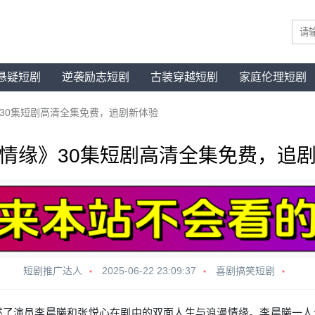
悬疑短剧
逆袭励志短剧
古装穿越短剧
家庭伦理短剧
30集短剧高清全集免费，追剧新体验
情缘》30集短剧高清全集免费，追
短剧推广达人
2025-06-22 23:09:37
喜剧搞笑短剧
述了演员李晨曦和张悦心在剧中的双面人生与浪漫情缘。李晨曦一