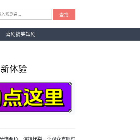
查找
喜剧搞笑短剧
剧新体验
人分饰两角，演技炸裂，让观众直呼过