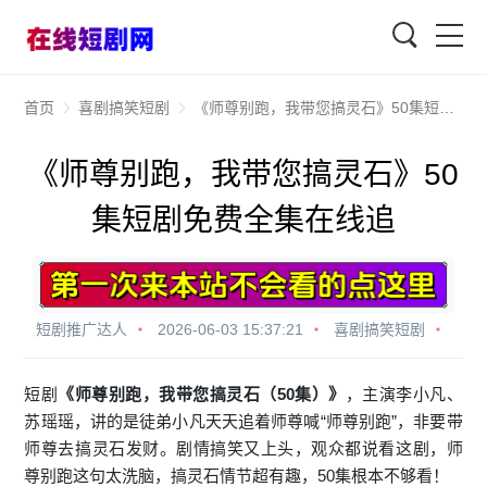
查找
首页
喜剧搞笑短剧
《师尊别跑，我带您搞灵石》50集短剧免费全集在线追
《师尊别跑，我带您搞灵石》50
集短剧免费全集在线追
短剧推广达人
2026-06-03 15:37:21
喜剧搞笑短剧
短剧
《师尊别跑，我带您搞灵石（50集）》
，主演李小凡、
苏瑶瑶，讲的是徒弟小凡天天追着师尊喊“师尊别跑”，非要带
师尊去搞灵石发财。剧情搞笑又上头，观众都说看这剧，师
尊别跑这句太洗脑，搞灵石情节超有趣，50集根本不够看！