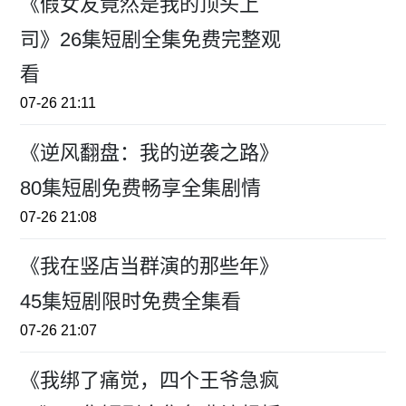
《假女友竟然是我的顶头上
司》26集短剧全集免费完整观
看
07-26 21:11
《逆风翻盘：我的逆袭之路》
80集短剧免费畅享全集剧情
07-26 21:08
《我在竖店当群演的那些年》
45集短剧限时免费全集看
07-26 21:07
《我绑了痛觉，四个王爷急疯