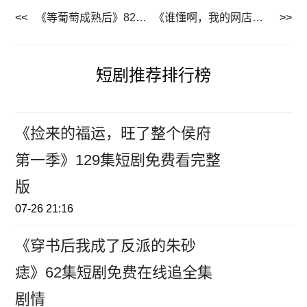
《等葡萄成熟后》82集短剧免费观看全集无卡顿
《谁懂啊，我的网店顾客都是穿越者》55集短剧限时免费畅享全集
短剧推荐排行榜
《捡来的福运，旺了整个侯府
第一季》129集短剧免费看完整
版
07-26 21:16
《穿书后我成了反派的朱砂
痣》62集短剧免费在线追全集
剧情