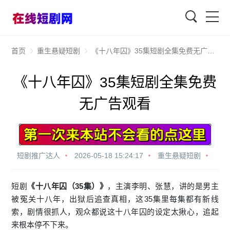
查找
首页
重生悬疑短剧
《十八年囚》35集短剧全集免费无广告观看
《十八年囚》35集短剧全集免费
无广告观看
短剧推广达人
2026-05-18 15:24:17
重生悬疑短剧
短剧
《十八年囚（35集）》
，主演李明、张慧，讲的是男主
被冤关十八年，出狱后追查真相，这35集里每集都有新线
索，剧情很抓人，观众都说这十八年囚的设定太揪心，追起
来根本停不下来。