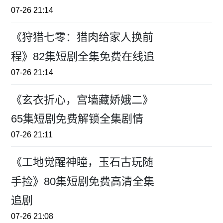
07-26 21:14
《狩猎七零：猎肉给家人换前
程》82集短剧全集免费在线追
07-26 21:14
《玄衣折心，宫墙藏娇娥二》
65集短剧免费解锁全集剧情
07-26 21:11
《工地觉醒神瞳，玉石古玩随
手捡》80集短剧免费高清全集
追剧
07-26 21:08