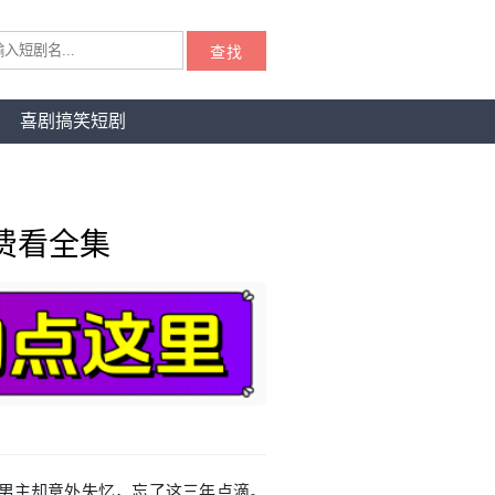
查找
喜剧搞笑短剧
费看全集
男主却意外失忆，忘了这三年点滴。