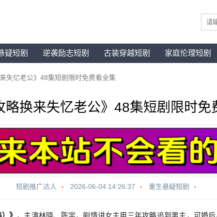
悬疑短剧
逆袭励志短剧
古装穿越短剧
家庭伦理短剧
来失忆老公》48集短剧限时免费看全集
攻略换来失忆老公》48集短剧限时免
短剧推广达人
2026-06-04 14:26:37
重生悬疑短剧
集）》
，主演林晓、陈宇，剧情讲女主用三年攻略追到男主，可婚后