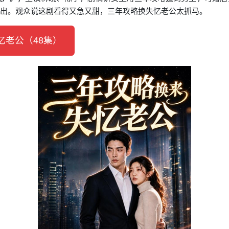
百出。观众说这剧看得又急又甜，三年攻略换失忆老公太抓马。
老公（48集）