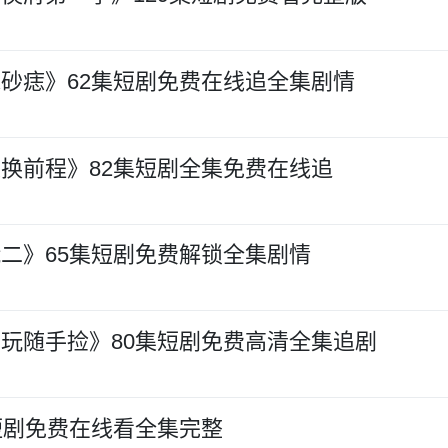
砂痣》62集短剧免费在线追全集剧情
换前程》82集短剧全集免费在线追
二》65集短剧免费解锁全集剧情
玩随手捡》80集短剧免费高清全集追剧
短剧免费在线看全集完整