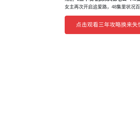
女主再次开启追爱路，48集里状况
点击观看三年攻略换来失忆