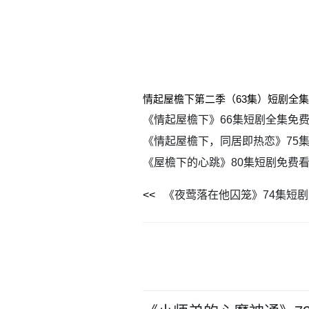
情起屋檐下第二季（63集）短剧全集
《情起屋檐下》66集短剧全集免
《情起屋檐下，同居即热恋》75
《屋檐下的心跳》80集短剧免费
《夜莺落在他囚笼》74集短