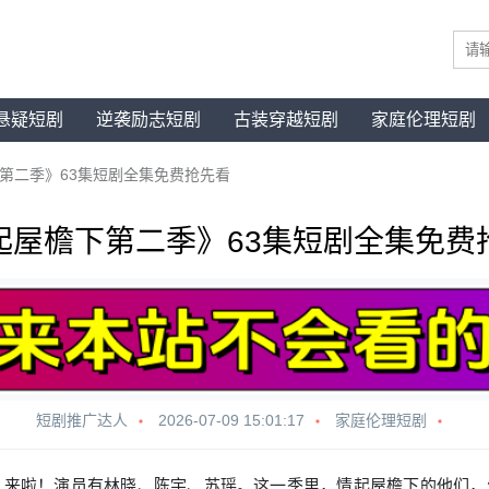
悬疑短剧
逆袭励志短剧
古装穿越短剧
家庭伦理短剧
第二季》63集短剧全集免费抢先看
起屋檐下第二季》63集短剧全集免费
短剧推广达人
2026-07-09 15:01:17
家庭伦理短剧
》
来啦！演员有林晓、陈宇、苏瑶。这一季里，情起屋檐下的他们，