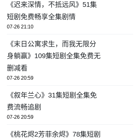
《迟来深情，不抵远风》51集
短剧免费畅享全集剧情
07-26 21:10
《末日公寓求生，而我无限分
身躺赢》109集短剧全集免费无
删减看
07-26 20:59
《叙年兰心》31集短剧全集免
费流畅追剧
07-26 20:59
《桃花烬2芳菲余烬》78集短剧