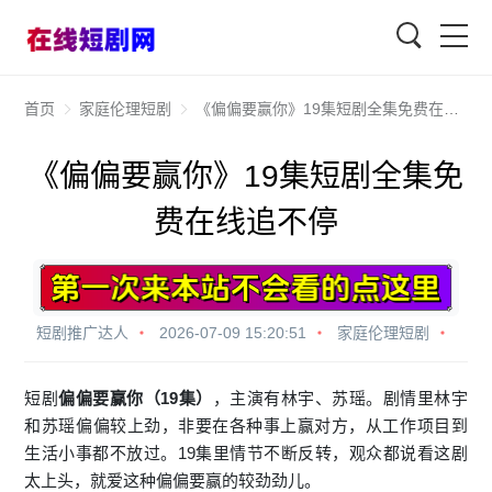
查找
首页
家庭伦理短剧
《偏偏要赢你》19集短剧全集免费在线追不停
《偏偏要赢你》19集短剧全集免
费在线追不停
短剧推广达人
2026-07-09 15:20:51
家庭伦理短剧
短剧
偏偏要赢你（19集）
，主演有林宇、苏瑶。剧情里林宇
和苏瑶偏偏较上劲，非要在各种事上赢对方，从工作项目到
生活小事都不放过。19集里情节不断反转，观众都说看这剧
太上头，就爱这种偏偏要赢的较劲劲儿。