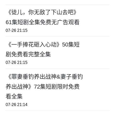
《徒儿，你无敌了下山去吧》
61集短剧全集免费无广告观看
07-26 21:15
《一手捧花砸入心动》50集短
剧免费看完整全集
07-26 21:15
《罪妻垂钓养出战神&妻子垂钓
养出战神》72集短剧限时免费
看全集
07-26 21:14