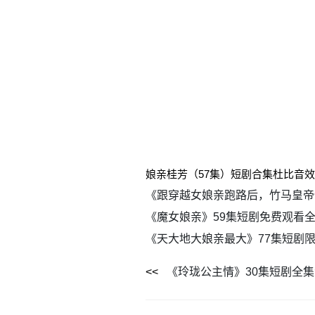
娘亲桂芳（57集）短剧合集杜比音
《跟穿越女娘亲跑路后，竹马皇帝
《魔女娘亲》59集短剧免费观看
《天大地大娘亲最大》77集短剧
《玲珑公主情》30集短剧全