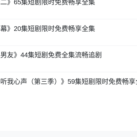
二》65集短剧限时免费畅享全集
幕》20集短剧限时免费畅享全集
男友》44集短剧免费全集流畅追剧
听我心声（第三季）》59集短剧限时免费畅享