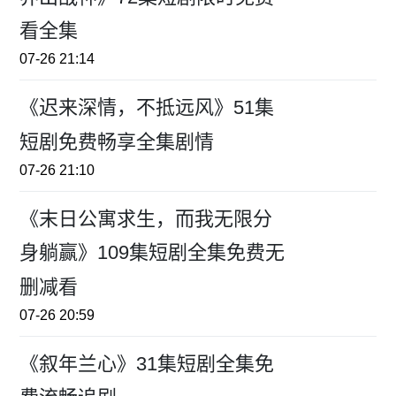
看全集
07-26 21:14
《迟来深情，不抵远风》51集
短剧免费畅享全集剧情
07-26 21:10
《末日公寓求生，而我无限分
身躺赢》109集短剧全集免费无
删减看
07-26 20:59
《叙年兰心》31集短剧全集免