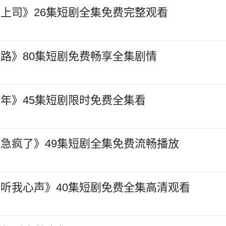
上司》26集短剧全集免费完整观看
路》80集短剧免费畅享全集剧情
年》45集短剧限时免费全集看
急疯了》49集短剧全集免费流畅播放
听我心声》40集短剧免费全集高清观看