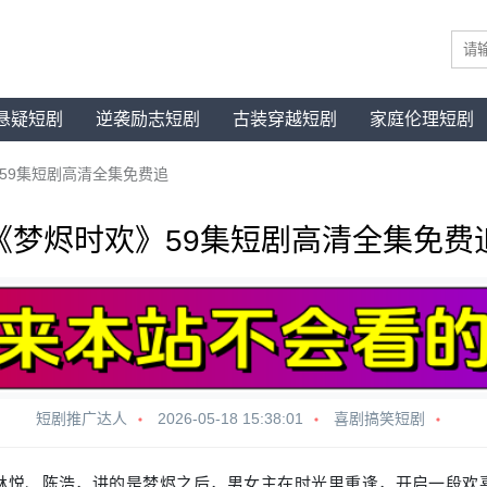
悬疑短剧
逆袭励志短剧
古装穿越短剧
家庭伦理短剧
59集短剧高清全集免费追
《梦烬时欢》59集短剧高清全集免费
短剧推广达人
2026-05-18 15:38:01
喜剧搞笑短剧
林悦、陈浩，讲的是梦烬之后，男女主在时光里重逢，开启一段欢喜