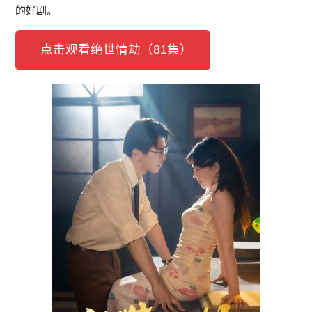
的好剧。
点击观看绝世情劫（81集）