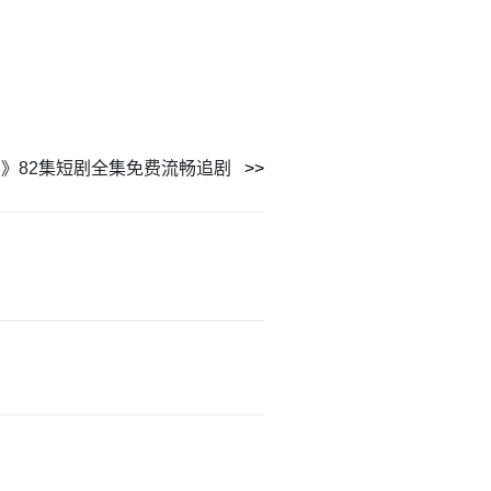
》82集短剧全集免费流畅追剧