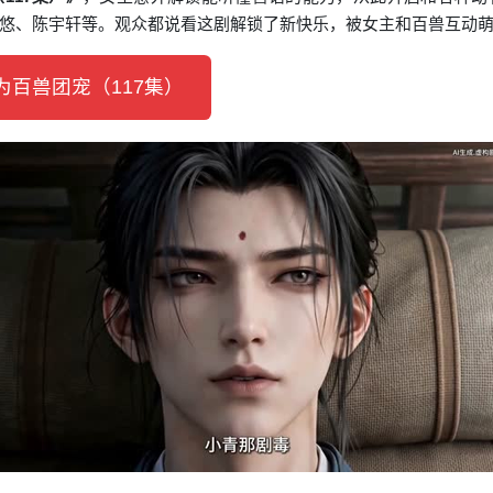
悠、陈宇轩等。观众都说看这剧解锁了新快乐，被女主和百兽互动
百兽团宠（117集）