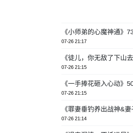
《小师弟的心魔神通》7
07-26 21:17
《徒儿，你无敌了下山去
07-26 21:15
《一手捧花砸入心动》5
07-26 21:15
《罪妻垂钓养出战神&妻
07-26 21:14