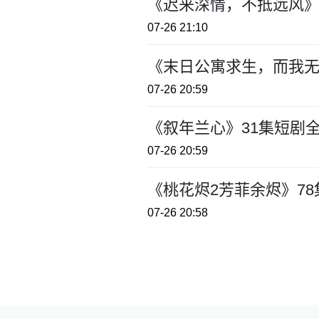
《迟来深情，不抵远风》
07-26 21:10
《末日公寓求生，而我无
07-26 20:59
《叙年兰心》31集短剧
07-26 20:59
《桃花烬2芳菲余烬》7
07-26 20:58