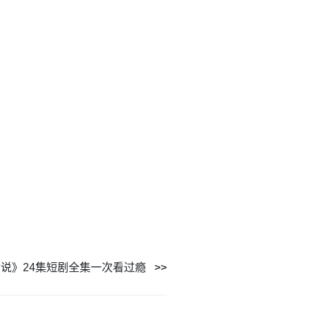
说》24集短剧全集一次看过瘾