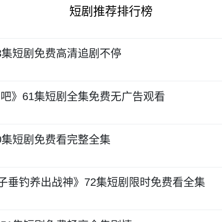
短剧推荐排行榜
3集短剧免费高清追剧不停
吧》61集短剧全集免费无广告观看
0集短剧免费看完整全集
子垂钓养出战神》72集短剧限时免费看全集