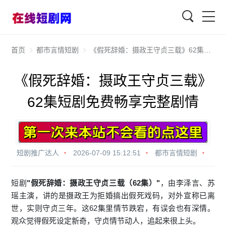
查找
首页
都市言情短剧
《假死辞婚：摄政王守贞三载》62集短剧免费畅享完整剧情
《假死辞婚：摄政王守贞三载》
62集短剧免费畅享完整剧情
短剧推广达人
2026-07-09 15:12:51
都市言情短剧
短剧
"假死辞婚：摄政王守贞三载（62集）"
，由李泽言、苏
瑶主演，讲的是摄政王为拒婚搞出假死戏码，对外宣称已离
世，实则守贞三年。这62集里情节跌宕，有误会也有深情。
观众觉得假死设定新奇，守贞情节动人，追起来很上头。