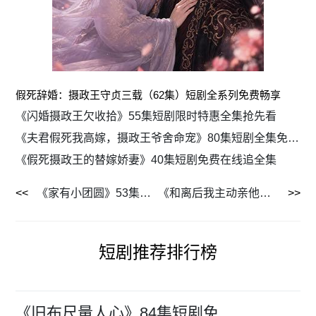
假死辞婚：摄政王守贞三载（62集）短剧全系列免费畅享
《闪婚摄政王欠收拾》55集短剧限时特惠全集抢先看
《夫君假死我高嫁，摄政王爷舍命宠》80集短剧全集免费在线畅享
《假死摄政王的替嫁娇妻》40集短剧免费在线追全集
《家有小团圆》53集短剧免费看全集不卡顿
《和离后我主动亲他，前夫慌了》72集短剧全集免费无删减看
短剧推荐排行榜
《旧布尺量人心》84集短剧免