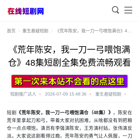
查找
首页
重生悬疑短剧
《荒年陈安，我一刀一弓喂饱满仓》48集短剧全集免费流畅观看
《荒年陈安，我一刀一弓喂饱满
仓》48集短剧全集免费流畅观看
短剧推广达人
2026-07-09 15:48:36
重生悬疑短剧
短剧
《荒年陈安，我一刀一弓喂饱满仓（48集）》
，陈安在
荒年里拿起刀和弓，带着大家对抗困难，从啥都没有到把粮
仓一点点喂饱。演员有李强演陈安，王芳演村姑，张伟演反
派。大家说这剧看得过瘾，荒年陈安的勇气让人佩服，一刀