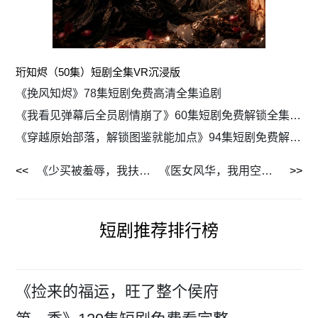
珩知烬（50集）短剧全集VR沉浸版
《挽风知烬》78集短剧免费高清全集追剧
《我看见弹幕后全员剧情崩了》60集短剧免费解锁全集剧情
《穿越原始部落，解锁图鉴就能加点》94集短剧免费解锁全集剧情
《少买被羞辱，我扶起隔壁老实摊》68集短剧免费解锁全集剧情
《医女风华，我用空间养战神全家》152集短剧免费畅享全集剧情
短剧推荐排行榜
《捡来的福运，旺了整个侯府