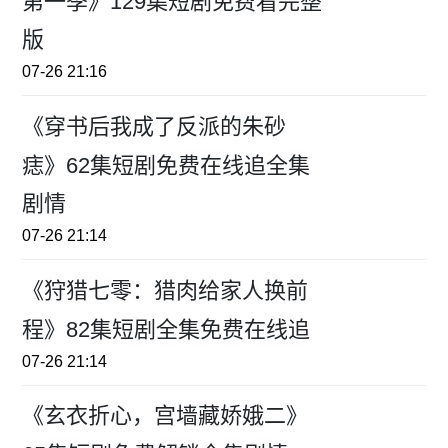
第一季》129集短剧免费看完整
版
07-26 21:16
《穿书后我成了反派的朱砂
痣》62集短剧免费在线追全集
剧情
07-26 21:14
《狩猎七零：猎肉给家人换前
程》82集短剧全集免费在线追
07-26 21:14
《玄衣折心，宫墙藏娇娥二》